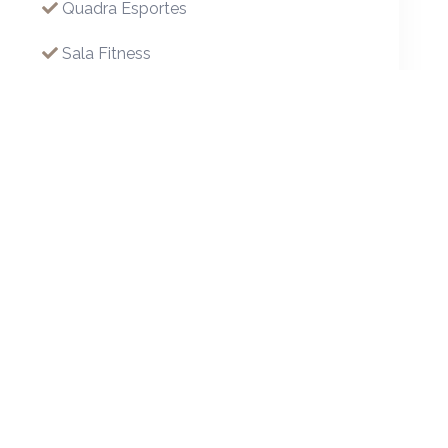
Quadra Esportes
Sala Fitness
Salão Festas
Salão Jogos
Sauna Condomínio
Spa