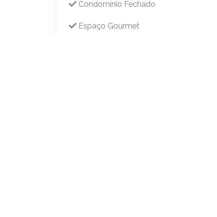
Condomínio Fechado
Espaço Gourmet
Piscina Aquecida
Piscina Coletiva
Playground
Portaria24 Hrs