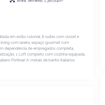
Área Terreno:
1.380,64m²
iada em estilo colonial, 8 suítes com closet e
, living com lareira, espaço gourmet com
o com dependência de empregados completa,
atização, 1 Loft completo com cozinha equipada,
aliano Portinari A, metais de banho italianos