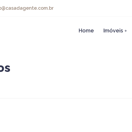
@casadagente.com.br
Home
Imóveis
+
os