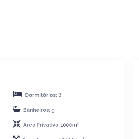
Dormitórios:
8
Banheiros:
9
Área Privativa:
1000m²