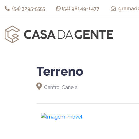
(54) 3295-5555
(54) 98149-1477
gramado
Terreno
Centro, Canela